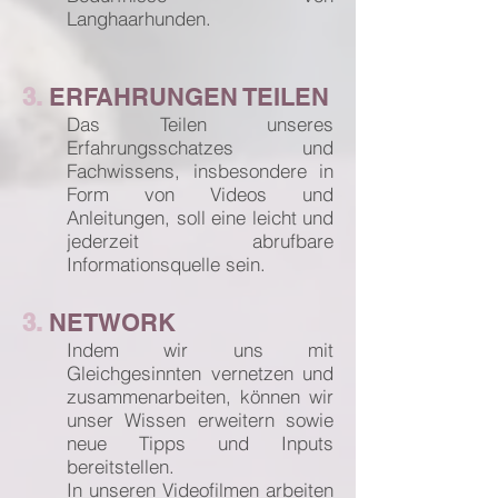
Langhaarhunden.
3.
ERFAHR
UNGEN TEILEN
Das Teilen unseres
Erfahrungsschatzes und
Fachwissens, insbesondere in
Form von Videos und
Anleitungen, soll eine leicht und
jederzeit abrufbare
Informationsquelle sein.
3.
NETWORK
Indem wir uns mit
Gleichgesinnten vernetzen und
zusammenar
beiten, können wir
unser Wissen erweitern sowie
neue Tipps u
nd Inputs
bereitstellen.
In unseren Videofilmen arbeiten