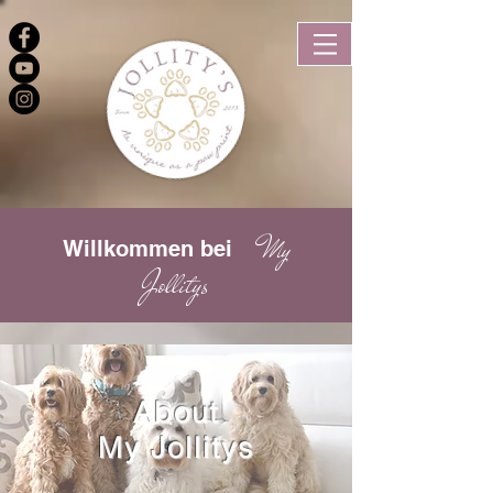
My
Willkommen bei
Jollitys
About
My Jollitys