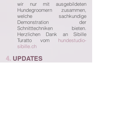
wir nur mit ausgebildeten
Hundegroomern zusammen,
welche sachkundige
Demonstration der
Schnitttechniken bieten.
Herzlichen Dank an Sibille
Turatto vom
hundestudio-
sibille.ch
4.
UPD
ATES
Besucht unsere Plattform
regelmässig, um von neuen
Posts zu profitieren.
Empfehlenswert ist das
Abonn
ieren unseres YouTube
Channels.
5.
KOS
TENFREIHEIT
Viele der Informationen auf der
Plattform sind kostenlos für