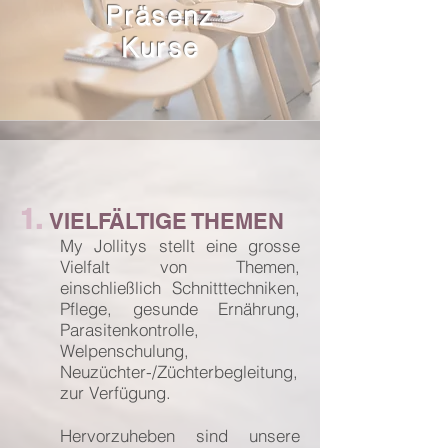
Präsenz
Kurse
1.
VI
ELF
ÄLT
IGE T
HEM
EN
My Jollitys stellt eine grosse
Vielfalt von Themen,
einschließlich Schnitttechniken,
Pflege, gesunde Ernährung,
Parasitenkontrolle,
Welpenschulung,
Neuzüchter-/Züchterbegleitung,
zur Verfügung.
Hervorzuheben sind unsere