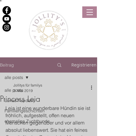
Registrieren
Beitrag
alle posts
Jollitys für familys
alle posts
3. Mai 2019
Princess Leia
Lunas Pupdairy
Leia ist eine wunderbare Hündin sie ist 
Familiengeschichten
fröhlich, aufgestellt, offen neuen 
ehemalige Zuchthunde
Menschen gegenüber und vor allem 
absolut liebenswert. Sie hat ein feines 