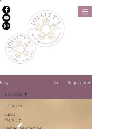
Registrieren
Blog
alle posts
Jollitys Blog
alle posts
Lunas
Pupdairy
Familiengeschichten