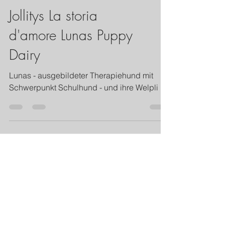
Jollitys La storia
d'amore Lunas Puppy
Dairy
Lunas - ausgebildeter Therapiehund mit
Schwerpunkt Schulhund - und ihre Welpli