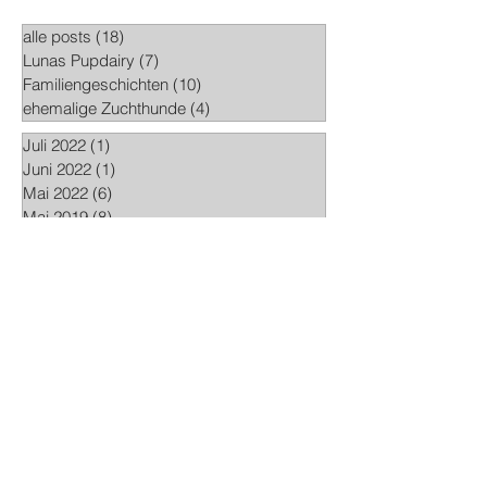
alle posts
(18)
18 Beiträge
Lunas Pupdairy
(7)
7 Beiträge
Familiengeschichten
(10)
10 Beiträge
ehemalige Zuchthunde
(4)
4 Beiträge
Juli 2022
(1)
1 Beitrag
Juni 2022
(1)
1 Beitrag
Mai 2022
(6)
6 Beiträge
Mai 2019
(8)
8 Beiträge
April 2018
(2)
2 Beiträge
Aufzucht
familien
Geburt
Schnüffelteppich
Trächtigkeit
Welpen
Welpenentwicklung