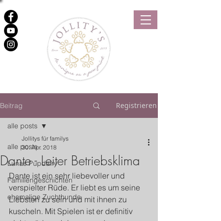
Registrieren
Beitrag
alle posts
Jollitys für familys
alle posts
30. Apr. 2018
Dante - Leiter Betriebsklima
Lunas Pupdairy
​Dante ist ein sehr liebevoller und 
Familiengeschichten
verspielter Rüde. Er liebt es um seine 
ehemalige Zuchthunde
Liebsten zu sein und mit ihnen zu 
kuscheln. Mit Spielen ist er definitiv 